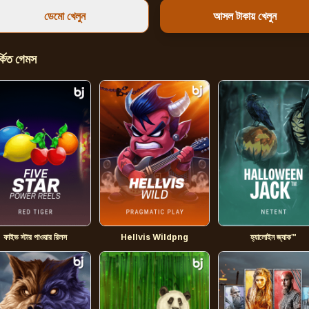
ডেমো খেলুন
আসল টাকায় খেলুন
র্কিত গেমস
ফাইভ স্টার পাওয়ার রিলস
Hellvis Wildpng
হ্যালোইন জ্যাক™