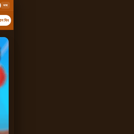
ভাষা
োগ দিন