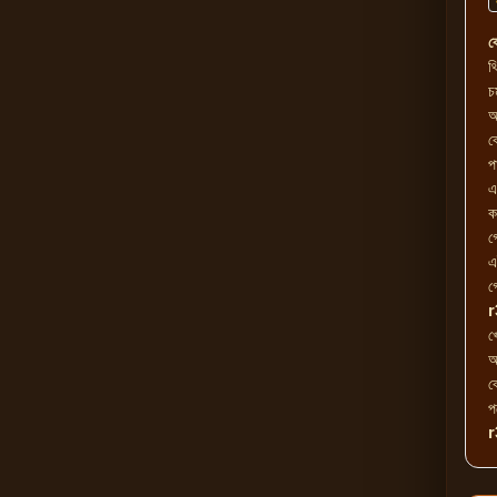
ব
থ
চ
অ
ব
প
এ
ক
গ
এ
গ
খ
অ
ব
প