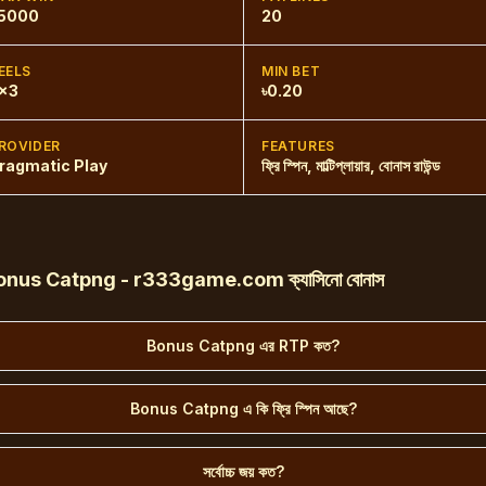
5000
20
EELS
MIN BET
x3
৳0.20
ROVIDER
FEATURES
ragmatic Play
ফ্রি স্পিন, মাল্টিপ্লায়ার, বোনাস রাউন্ড
onus Catpng - r333game.com ক্যাসিনো বোনাস
Bonus Catpng এর RTP কত?
Bonus Catpng এ কি ফ্রি স্পিন আছে?
সর্বোচ্চ জয় কত?