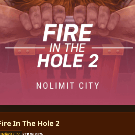
▶
Fire In The Hole 2
Nolimit City
RTP 96.08%