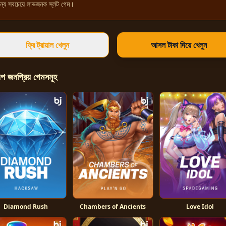
ন্য সবচেয়ে লাভজনক স্লট গেম।
ফ্রি ট্রায়াল খেলুন
আসল টাকা দিয়ে খেলুন
ূপ জনপ্রিয় গেমসমূহ
Diamond Rush
Chambers of Ancients
Love Idol