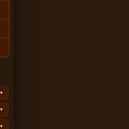
▼
▼
▼