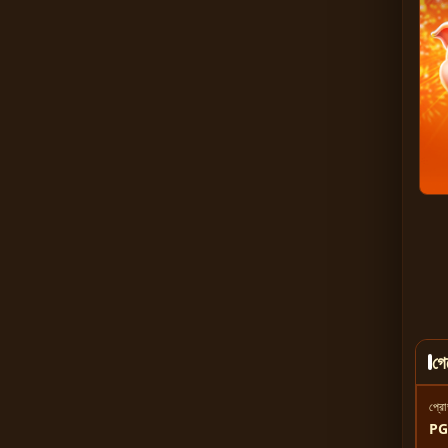
গে
প্র
PG