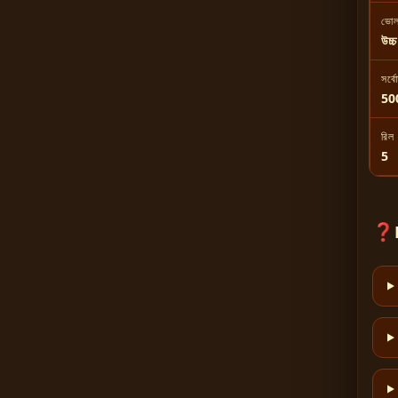
ভোল
উচ্চ
সর্বো
50
রিল
5
❓