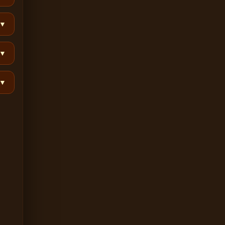
▼
▼
▼