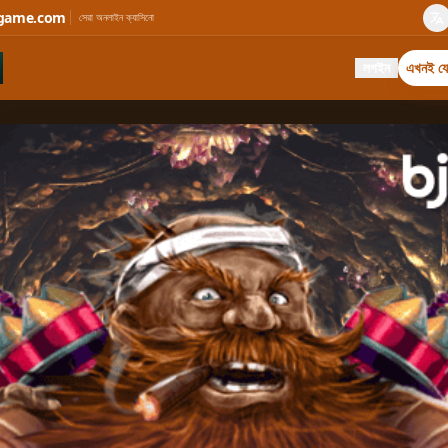
game.com
সেরা অনলাইন ক্যাসিনো
লগইন
এখনই যো