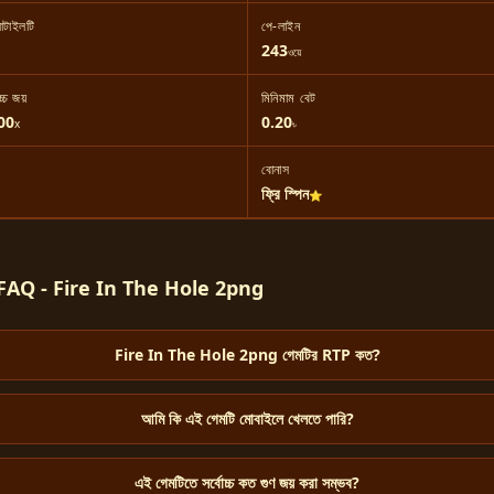
াটাইলটি
পে-লাইন
243
ওয়ে
চ্চ জয়
মিনিমাম বেট
00
0.20
x
৳
বোনাস
ফ্রি স্পিন
⭐
FAQ - Fire In The Hole 2png
Fire In The Hole 2png গেমটির RTP কত?
আমি কি এই গেমটি মোবাইলে খেলতে পারি?
এই গেমটিতে সর্বোচ্চ কত গুণ জয় করা সম্ভব?