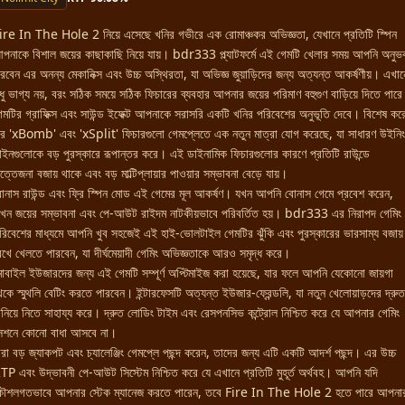
ire In The Hole 2 নিয়ে এসেছে খনির গভীরে এক রোমাঞ্চকর অভিজ্ঞতা, যেখানে প্রতিটি স্পিন
পনাকে বিশাল জয়ের কাছাকাছি নিয়ে যায়। bdr333 প্ল্যাটফর্মে এই গেমটি খেলার সময় আপনি অনুভ
রবেন এর অনন্য মেকানিক্স এবং উচ্চ অস্থিরতা, যা অভিজ্ঞ জুয়াড়িদের জন্য অত্যন্ত আকর্ষণীয়। এখান
ুধু ভাগ্য নয়, বরং সঠিক সময়ে সঠিক ফিচারের ব্যবহার আপনার জয়ের পরিমাণ বহুগুণ বাড়িয়ে দিতে পার
েমটির গ্রাফিক্স এবং সাউন্ড ইফেক্ট আপনাকে সরাসরি একটি খনির পরিবেশের অনুভূতি দেবে। বিশেষ কর
র 'xBomb' এবং 'xSplit' ফিচারগুলো গেমপ্লেতে এক নতুন মাত্রা যোগ করেছে, যা সাধারণ উইনিং
াইনগুলোকে বড় পুরস্কারে রূপান্তর করে। এই ডাইনামিক ফিচারগুলোর কারণে প্রতিটি রাউন্ডে
ত্তেজনা বজায় থাকে এবং বড় মাল্টিপ্লায়ার পাওয়ার সম্ভাবনা বেড়ে যায়।
োনাস রাউন্ড এবং ফ্রি স্পিন মোড এই গেমের মূল আকর্ষণ। যখন আপনি বোনাস গেমে প্রবেশ করেন,
খন জয়ের সম্ভাবনা এবং পে-আউট রাইদম নাটকীয়ভাবে পরিবর্তিত হয়। bdr333 এর নিরাপদ গেমিং
রিবেশের মাধ্যমে আপনি খুব সহজেই এই হাই-ভোলটাইল গেমটির ঝুঁকি এবং পুরস্কারের ভারসাম্য বজায়
েখে খেলতে পারবেন, যা দীর্ঘমেয়াদী গেমিং অভিজ্ঞতাকে আরও সমৃদ্ধ করে।
োবাইল ইউজারদের জন্য এই গেমটি সম্পূর্ণ অপ্টিমাইজ করা হয়েছে, যার ফলে আপনি যেকোনো জায়গা
েকে স্মুথলি বেটিং করতে পারবেন। ইন্টারফেসটি অত্যন্ত ইউজার-ফ্রেন্ডলি, যা নতুন খেলোয়াড়দের দ্রুত
ানিয়ে নিতে সাহায্য করে। দ্রুত লোডিং টাইম এবং রেসপনসিভ কন্ট্রোল নিশ্চিত করে যে আপনার গেমিং
েশনে কোনো বাধা আসবে না।
ারা বড় জ্যাকপট এবং চ্যালেঞ্জিং গেমপ্লে পছন্দ করেন, তাদের জন্য এটি একটি আদর্শ পছন্দ। এর উচ্চ
TP এবং উদ্ভাবনী পে-আউট সিস্টেম নিশ্চিত করে যে এখানে প্রতিটি মুহূর্ত অর্থবহ। আপনি যদি
ৌশলগতভাবে আপনার স্টেক ম্যানেজ করতে পারেন, তবে Fire In The Hole 2 হতে পারে আপনা