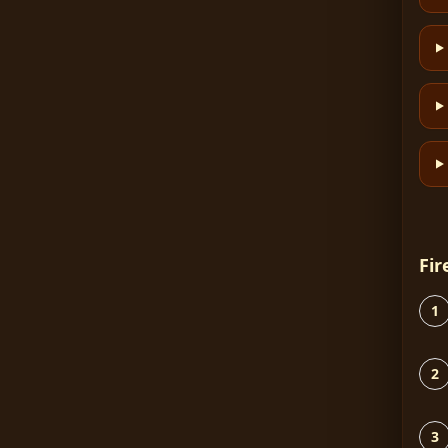
Fir
1
2
3