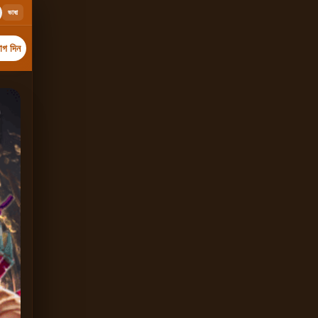
ভাষা
গ দিন