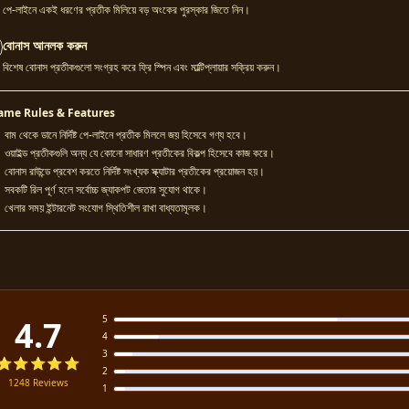
পে-লাইনে একই ধরণের প্রতীক মিলিয়ে বড় অংকের পুরস্কার জিতে নিন।
বোনাস আনলক করুন
বিশেষ বোনাস প্রতীকগুলো সংগ্রহ করে ফ্রি স্পিন এবং মাল্টিপ্লায়ার সক্রিয় করুন।
ame Rules & Features
বাম থেকে ডানে নির্দিষ্ট পে-লাইনে প্রতীক মিললে জয় হিসেবে গণ্য হবে।
ওয়াইল্ড প্রতীকগুলি অন্য যে কোনো সাধারণ প্রতীকের বিকল্প হিসেবে কাজ করে।
বোনাস রাউন্ডে প্রবেশ করতে নির্দিষ্ট সংখ্যক স্ক্যাটার প্রতীকের প্রয়োজন হয়।
সবকটি রিল পূর্ণ হলে সর্বোচ্চ জ্যাকপট জেতার সুযোগ থাকে।
খেলার সময় ইন্টারনেট সংযোগ স্থিতিশীল রাখা বাধ্যতামূলক।
5
4.7
4
3
⭐⭐⭐⭐⭐
2
1248 Reviews
1