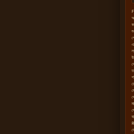
F
আ
ক
শ
গ
এ
ল
উ
ব
ত
প
র
ম
থ
ম
স
য
R
ক