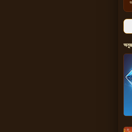
জ
অনুর