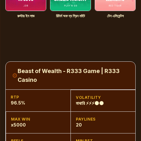
রুস্টার ইন লাভ
রিটার্ন অফ দ্য গ্রিন নাইট
টেন এলিমেন্টস
Beast of Wealth - R333 Game | R333
⚙️
Casino
RTP
VOLATILITY
96.5%
মাঝারি ⚡⚡⚡🌑🌑
MAX WIN
PAYLINES
x5000
20
REELS
MIN BET