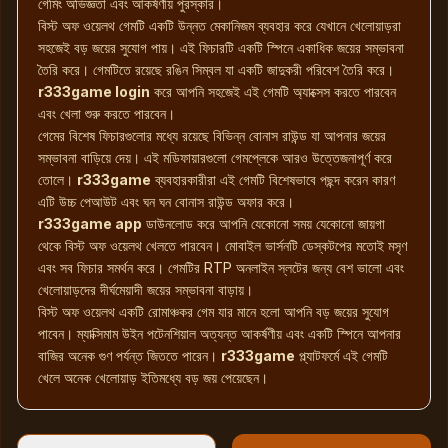
গেমিং অভিজ্ঞতা এবং আকর্ষণীয় পুরস্কার।
বিস্ট অফ ওয়েলথ গেমটি একটি উন্নত মেকানিজম ব্যবহার করে যেখানে খেলোয়াড়রা
সহজেই বড় জয়ের সুযোগ পায়। এই ফিচারটি একটি স্পিনে একাধিক জয়ের সম্ভাবনা
তৈরি করে। গেমটিতে রয়েছে রঙিন সিম্বল যা একটি জাদুকরী পরিবেশ তৈরি করে।
r333game login
করে আপনি সহজেই এই গেমটি অ্যাক্সেস করতে পারবেন
এবং খেলা শুরু করতে পারবেন।
গেমের বিশেষ ফিচারগুলোর মধ্যে রয়েছে বিভিন্ন বোনাস রাউন্ড যা আপনার জয়ের
সম্ভাবনা বাড়িয়ে দেয়। এই মডিফায়ারগুলো গেমপ্লেকে আরও উত্তেজনাপূর্ণ করে
তোলে।
r333game
ব্যবহারকারীরা এই গেমটি বিশেষভাবে পছন্দ করেন কারণ
এটি উচ্চ পেআউট এবং ঘন ঘন বোনাস রাউন্ড অফার করে।
r333game app
ডাউনলোড করে আপনি যেকোনো সময় যেকোনো জায়গা
থেকে বিস্ট অফ ওয়েলথ খেলতে পারবেন। মোবাইল ভার্সনটি ডেস্কটপের মতোই মসৃণ
এবং সব ফিচার সমর্থন করে। গেমটির RTP অনলাইন স্লটের জন্য বেশ ভালো এবং
খেলোয়াড়দের দীর্ঘমেয়াদী জয়ের সম্ভাবনা বাড়ায়।
বিস্ট অফ ওয়েলথ একটি রোমাঞ্চকর গেম যার মানে হলো আপনি বড় জয়ের সুযোগ
পাবেন। ম্যাক্সিমাম উইন পটেনশিয়াল অত্যন্ত আকর্ষণীয় এবং একটি স্পিনে আপনার
বাজির অনেক গুণ পর্যন্ত জিততে পারেন।
r333game
প্ল্যাটফর্মে এই গেমটি
খেলে অনেক খেলোয়াড় ইতিমধ্যে বড় জয় পেয়েছেন।