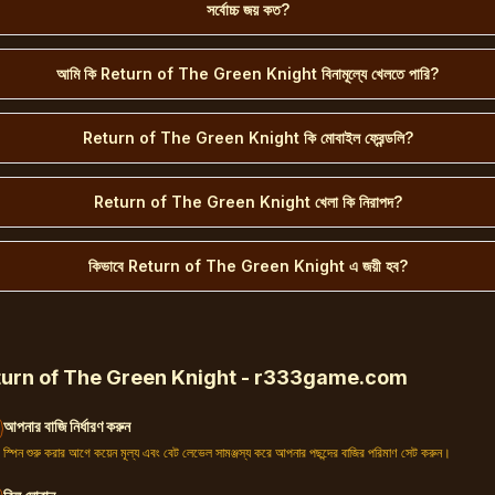
সর্বোচ্চ জয় কত?
আমি কি Return of The Green Knight বিনামূল্যে খেলতে পারি?
Return of The Green Knight কি মোবাইল ফ্রেন্ডলি?
Return of The Green Knight খেলা কি নিরাপদ?
কিভাবে Return of The Green Knight এ জয়ী হব?
turn of The Green Knight - r333game.com
আপনার বাজি নির্ধারণ করুন
স্পিন শুরু করার আগে কয়েন মূল্য এবং বেট লেভেল সামঞ্জস্য করে আপনার পছন্দের বাজির পরিমাণ সেট করুন।