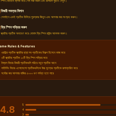
স্পিন বোতামে ক্লিক করে গেম শুরু করুন এবং রিলগুলি ঘুরতে দেখুন।
বিজয়ী সমন্বয় মিলান
পেলাইনে একই প্রতীক মিলিয়ে পুরস্কার জিতুন এবং আপনার জয় সংগ্রহ করুন।
ফ্রি স্পিন সক্রিয় করুন
স্ক্যাটার প্রতীক অবতরণ করে বোনাস ফ্রি স্পিন রাউন্ড আনলক করুন।
ame Rules & Features
ওয়াইল্ড প্রতীক স্ক্যাটার ছাড়া সব প্রতীকের বিকল্প হিসেবে কাজ করে
৩টি স্ক্যাটার প্রতীক ১০টি ফ্রি স্পিন সক্রিয় করে
টাম্বল ফিচার বিজয়ী প্রতীকগুলি সরিয়ে নতুন প্রতীক আনে
লাইটনিং ফিচার এলোমেলো প্রতীকগুলিকে উচ্চ মূল্যের প্রতীকে রূপান্তরিত করে
সর্বোচ্চ জয় আপনার বাজির ৫০০০ গুণ পর্যন্ত হতে পারে
5
4.8
4
3