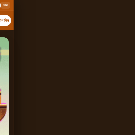
ভাষা
োগ দিন