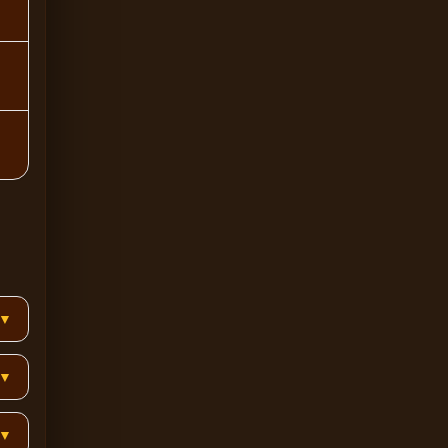
▼
▼
▼