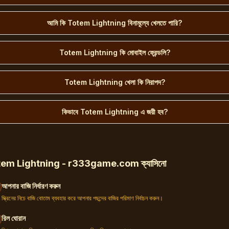
আমি কি Totem Lightning বিনামূল্যে খেলতে পারি?
Totem Lightning কি মোবাইল ফ্রেন্ডলি?
Totem Lightning খেলা কি নিরাপদ?
কিভাবে Totem Lightning এ জয়ী হব?
em Lightning - r333game.com ক্যাসিনো
আপনার বাজি নির্ধারণ করুন
স্ক্রিনের নিচে বাজি বোতাম ব্যবহার করে আপনার পছন্দের বাজির পরিমাণ নির্বাচন করুন।
রিল ঘোরান