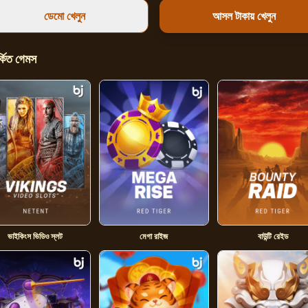
ডেমো খেলুন
আসল টাকায় খেলুন
র্কিত গেমস
ভাইকিংস ভিডিও স্লট
মেগা রাইজ
বাউন্টি রেইড