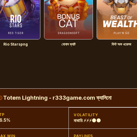
Rio Starspng
বোনাস ক্যাট
বিস্ট অফ ওয়েলথ
⚙️
Totem Lightning - r333game.com ক্যাসিনো
TP
VOLATILITY
6.5%
মাঝারি ⚡⚡⚡🌑🌑
AX WIN
PAYLINES